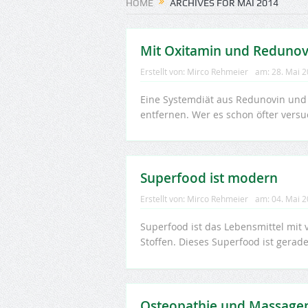
HOME
ARCHIVES FOR MAI 2014
Mit Oxitamin und Redunov
Erstellt von:
Mirco Rehmeier
am:
28. Mai 
Eine Systemdiät aus Redunovin und 
entfernen. Wer es schon öfter versuc
Superfood ist modern
Erstellt von:
Mirco Rehmeier
am:
04. Mai 
Superfood ist das Lebensmittel mit
Stoffen. Dieses Superfood ist gera
Osteopathie und Massage