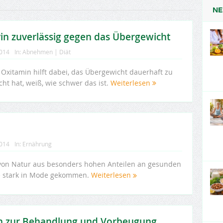
NE
in zuverlässig gegen das Übergewicht
2014
In:
Abnehmen | Diät
Oxitamin hilft dabei, das Übergewicht dauerhaft zu
ht hat, weiß, wie schwer das ist.
Weiterlesen
2014
In:
Ernährung
 von Natur aus besonders hohen Anteilen an gesunden
de stark in Mode gekommen.
Weiterlesen
n zur Behandlung und Vorbeugung