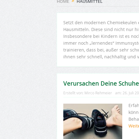
HOME
HAUSMITTEL
Setzt den modernen Chemiekeulen e
Hausmitteln. Diese sind nicht nur h
Insbesondere bei Kindern ist es noc
immer noch „lernendes“ Immunsyst
trainieren, dass bei, außer sehr sc
ihnen sehr schnell, nachhaltig und 
Verursachen Deine Schuhe 
Erstellt von:
Mirco Rehmeier
am:
26. Juli 2
Erfa
könn
Beha
Weit