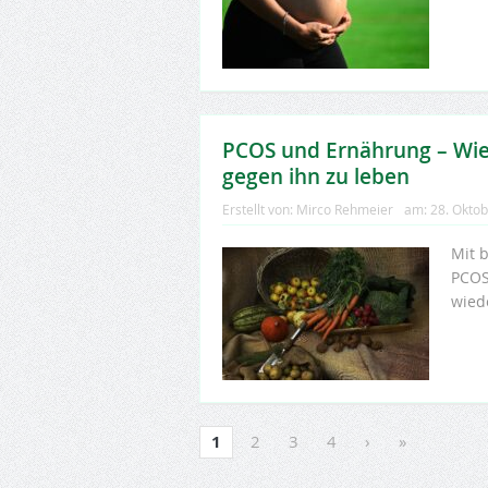
PCOS und Ernährung – Wie 
gegen ihn zu leben
Erstellt von:
Mirco Rehmeier
am:
28. Okto
Mit 
PCOS
wied
1
2
3
4
›
»