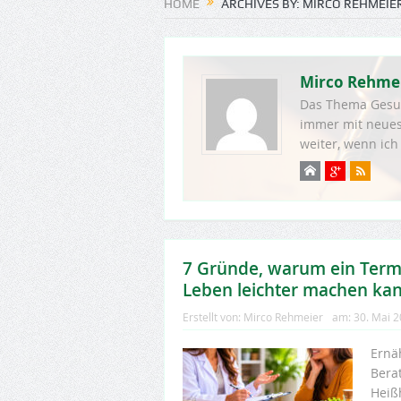
HOME
ARCHIVES BY: MIRCO REHMEIE
Mirco Rehme
Das Thema Gesund
immer mit neues
weiter, wenn ich
7 Gründe, warum ein Term
Leben leichter machen ka
Erstellt von:
Mirco Rehmeier
am:
30. Mai 
Ernä
Berat
Heiß