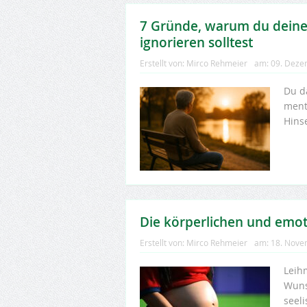
7 Gründe, warum du deine
ignorieren solltest
Erstellt von:
Mirco Rehmeier
am:
09. Deze
Du d
ment
Hins
Die körperlichen und emot
Erstellt von:
Mirco Rehmeier
am:
18. Nove
Leih
Wuns
seel