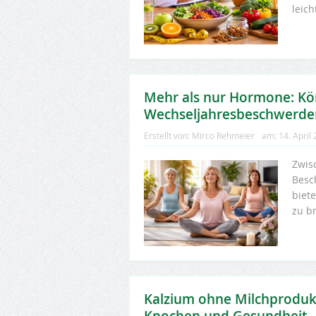
leic
Mehr als nur Hormone: K
Wechseljahresbeschwerden
Erstellt von:
Mirco Rehmeier
am:
14. April
Zwis
Besc
biet
zu b
Kalzium ohne Milchprodukt