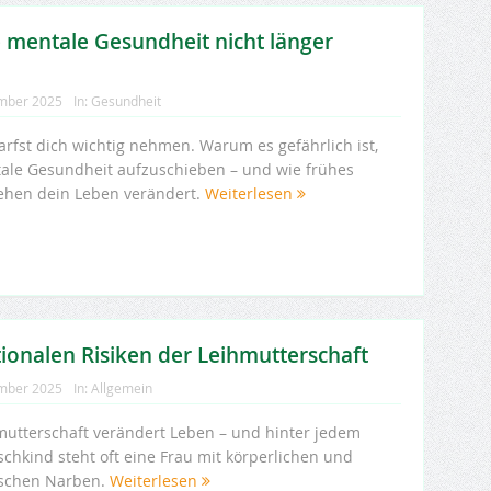
 mentale Gesundheit nicht länger
mber 2025
In:
Gesundheit
arfst dich wichtig nehmen. Warum es gefährlich ist,
ale Gesundheit aufzuschieben – und wie frühes
ehen dein Leben verändert.
Weiterlesen
ionalen Risiken der Leihmutterschaft
mber 2025
In:
Allgemein
mutterschaft verändert Leben – und hinter jedem
chkind steht oft eine Frau mit körperlichen und
ischen Narben.
Weiterlesen