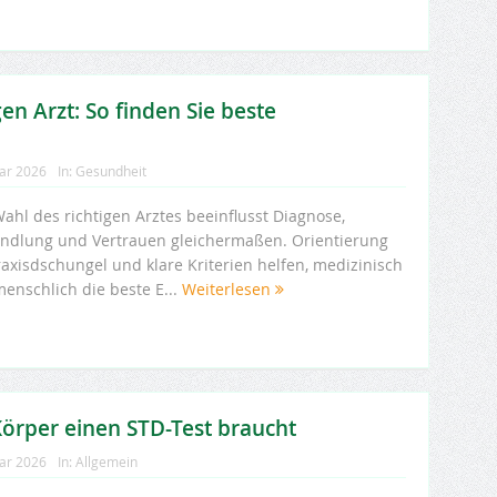
en Arzt: So finden Sie beste
uar 2026
In:
Gesundheit
ahl des richtigen Arztes beeinflusst Diagnose,
ndlung und Vertrauen gleichermaßen. Orientierung
raxisdschungel und klare Kriterien helfen, medizinisch
menschlich die beste E...
Weiterlesen
 Körper einen STD-Test braucht
uar 2026
In:
Allgemein