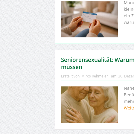
Manc
klei
ein 
waru
Seniorensexualität: Warum
müssen
Erstellt von:
Mirco Rehmeier
am:
30. Deze
Nähe
Bedü
mehr
Weit