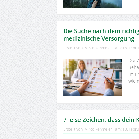
Die Suche nach dem richtig
medizinische Versorgung
Erstellt von:
Mirco Rehmeier
am:
16. Febr
Die W
Beha
im P
wie 
7 leise Zeichen, dass dein
Erstellt von:
Mirco Rehmeier
am:
10. Febr