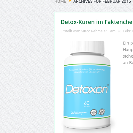
HOME
ARCHIVES FOR FEBRUAR 2016
Detox-Kuren im Faktenchec
Erstellt von:
Mirco Rehmeier
am:
28. Febr
Ein p
Haup
sich
an B