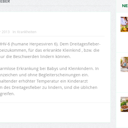
IEBER
NE
r 2013
In:
Krankheiten
 HHV-6 (humane Herpesviren 6). Dem Dreitagesfieber-
t beizukommen, für das erkrankte Kleinkind , bzw. die
 nur die Beschwerden lindern können.
v harmlose Erkrankung bei Babys und Kleinkindern. In
 Anzeichen und ohne Begleiterscheinungen ein.
nhaltender erhöhter Temperatur ein Kinderarzt
des Dreitagesfieber zu lindern, sind die üblichen
reifen.