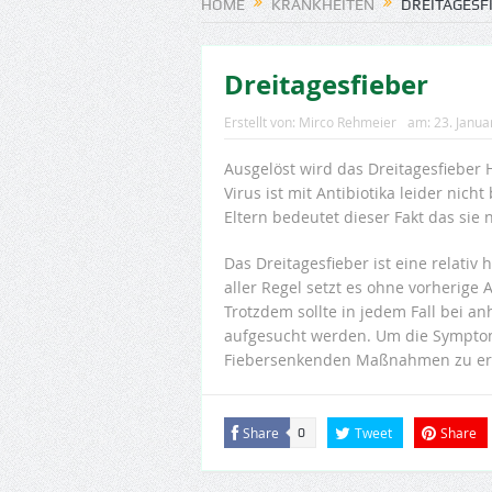
HOME
KRANKHEITEN
DREITAGESF
Dreitagesfieber
Erstellt von:
Mirco Rehmeier
am:
23. Janua
Ausgelöst wird das Dreitagesfieber
Virus ist mit Antibiotika leider nich
Eltern bedeutet dieser Fakt das sie
Das Dreitagesfieber ist eine relati
aller Regel setzt es ohne vorherige
Trotzdem sollte in jedem Fall bei a
aufgesucht werden. Um die Symptom 
Fiebersenkenden Maßnahmen zu erg
Share
Tweet
Share
0