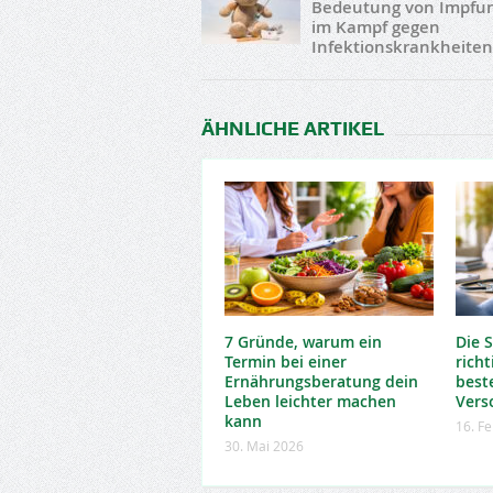
Bedeutung von Impfu
im Kampf gegen
Infektionskrankheiten
ÄHNLICHE ARTIKEL
7 Gründe, warum ein
Die 
Termin bei einer
richt
Ernährungsberatung dein
best
Leben leichter machen
Vers
kann
16. F
30. Mai 2026