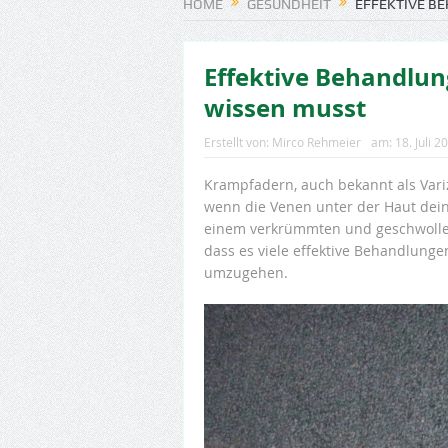
HOME
GESUNDHEIT
EFFEKTIVE B
Effektive Behandlu
wissen musst
Erstellt von:
Mirco Rehmeier
am:
18. Juli 2
Krampfadern, auch bekannt als Varize
wenn die Venen unter der Haut dei
einem verkrümmten und geschwollene
dass es viele effektive Behandlunge
umzugehen.