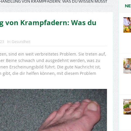
EHANDLUNG VON KRAMPFADERN: WAS DU WISSEN MUSST
NE
ng von Krampfadern: Was du
023
In:
Gesundheit
n, sind ein weit verbreitetes Problem. Sie treten auf,
ner Beine schwach und ausgedehnt werden, was zu
n Erscheinungsbild führt. Die gute Nachricht ist,
n gibt, die dir helfen können, mit diesem Problem