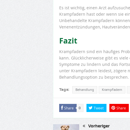
Es ist wichtig, einen Arzt aufzusu
Krampfadern hast oder wenn sie ein
Unbehandelte Krampfadern können z
Venenentzündungen, Hautveränder
Fazit
Krampfadern sind ein häufiges Pr
kann. Glücklicherweise gibt es viele
Symptome zu lindern und das Forts
unter Krampfadern leidest, zögere n
Behandlungsoption zu besprechen.
Tags:
Behandlung
Krampfadern
Share
Tweet
Share
0
Vorheriger