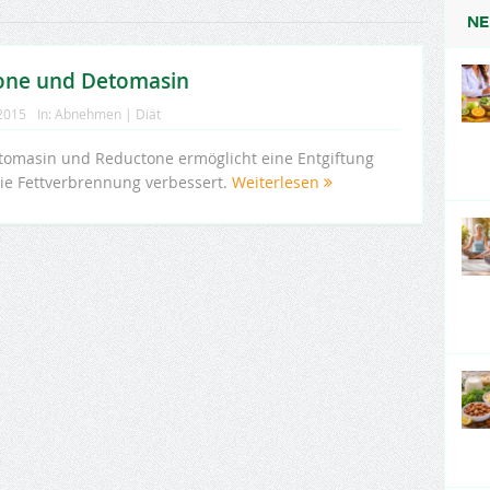
NE
one und Detomasin
 2015
In:
Abnehmen | Diät
omasin und Reductone ermöglicht eine Entgiftung
die Fettverbrennung verbessert.
Weiterlesen