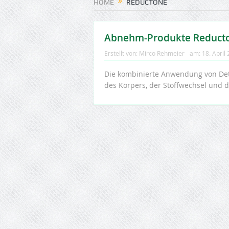
HOME
REDUCTONE
Abnehm-Produkte Reduct
Erstellt von:
Mirco Rehmeier
am:
18. April
Die kombinierte Anwendung von Det
des Körpers, der Stoffwechsel und 