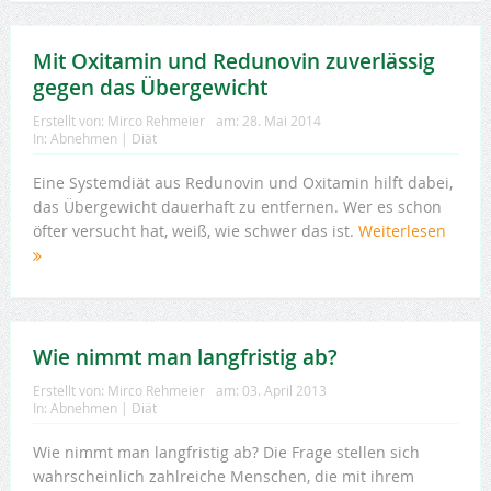
Mit Oxitamin und Redunovin zuverlässig
gegen das Übergewicht
Erstellt von:
Mirco Rehmeier
am:
28. Mai 2014
In:
Abnehmen | Diät
Eine Systemdiät aus Redunovin und Oxitamin hilft dabei,
das Übergewicht dauerhaft zu entfernen. Wer es schon
öfter versucht hat, weiß, wie schwer das ist.
Weiterlesen
Wie nimmt man langfristig ab?
Erstellt von:
Mirco Rehmeier
am:
03. April 2013
In:
Abnehmen | Diät
Wie nimmt man langfristig ab? Die Frage stellen sich
wahrscheinlich zahlreiche Menschen, die mit ihrem