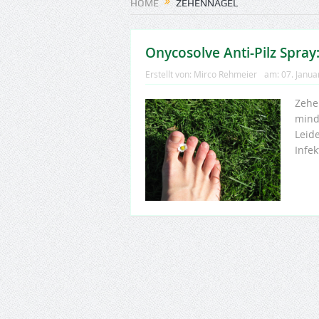
HOME
ZEHENNAGEL
Onycosolve Anti-Pilz Spra
Erstellt von:
Mirco Rehmeier
am:
07. Janua
Zehen
mind
Leid
Infek