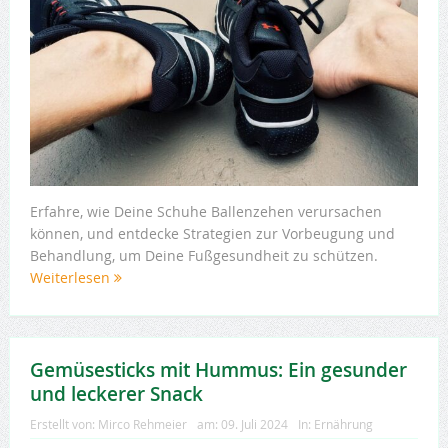
Erfahre, wie Deine Schuhe Ballenzehen verursachen
können, und entdecke Strategien zur Vorbeugung und
Behandlung, um Deine Fußgesundheit zu schützen.
Weiterlesen
Gemüsesticks mit Hummus: Ein gesunder
und leckerer Snack
Erstellt von:
Mirco Rehmeier
am:
09. Juli 2024
In:
Ernährung