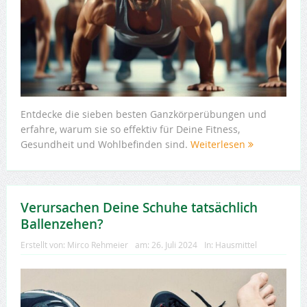
Entdecke die sieben besten Ganzkörperübungen und
erfahre, warum sie so effektiv für Deine Fitness,
Gesundheit und Wohlbefinden sind.
Weiterlesen
Verursachen Deine Schuhe tatsächlich
Ballenzehen?
Erstellt von:
Mirco Rehmeier
am:
26. Juli 2024
In:
Hausmittel