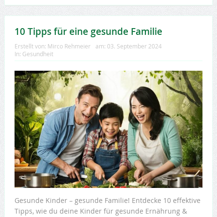
10 Tipps für eine gesunde Familie
Erstellt von:
Mirco Rehmeier
am:
03. September 2024
In:
Gesundheit
Gesunde Kinder – gesunde Familie! Entdecke 10 effektive
Tipps, wie du deine Kinder für gesunde Ernährung &