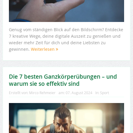
Genug vom ständigen Blick auf den Bildschirm? Entdecke
7 kreative Wege, deine digitale Auszeit zu genießen und
wieder mehr Zeit für dich und deine Liebsten zu
gewinnen.
Weiterlesen
Die 7 besten Ganzkörperübungen – und
warum sie so effektiv sind
Erstellt von:
Mirco Rehmeier
am:
07. August 2024
In:
Sport