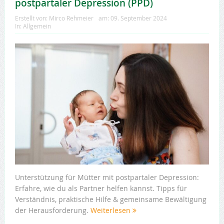
postpartaler Depression (PPD)
Erstellt von:
Mirco Rehmeier
am:
09. September 2024
In:
Allgemein
Unterstützung für Mütter mit postpartaler Depression:
Erfahre, wie du als Partner helfen kannst. Tipps für
Verständnis, praktische Hilfe & gemeinsame Bewältigung
der Herausforderung.
Weiterlesen