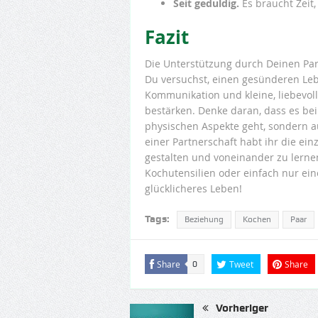
Seit geduldig.
Es braucht Zeit
Fazit
Die Unterstützung durch Deinen Pa
Du versuchst, einen gesünderen Leb
Kommunikation und kleine, liebevol
bestärken. Denke daran, dass es be
physischen Aspekte geht, sondern 
einer Partnerschaft habt ihr die ei
gestalten und voneinander zu lerne
Kochutensilien oder einfach nur ein
glücklicheres Leben!
Tags:
Beziehung
Kochen
Paar
Share
Tweet
Share
0
Vorheriger