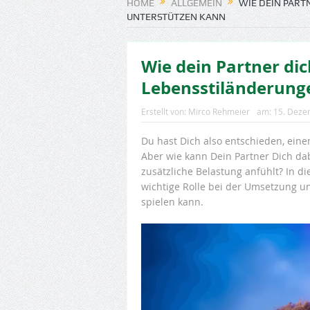
HOME
ALLGEMEIN
WIE DEIN PART
UNTERSTÜTZEN KANN
Wie dein Partner di
Lebensstiländerung
Erstellt von:
Mirco Rehmeier
am:
15. Deze
Du hast Dich also entschieden, eine
Aber wie kann Dein Partner Dich dab
zusätzliche Belastung anfühlt? In di
wichtige Rolle bei der Umsetzung 
spielen kann.