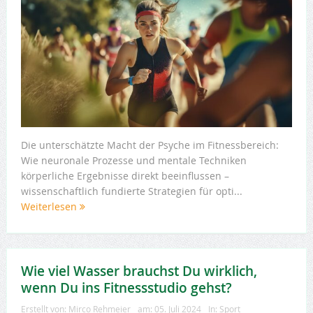
Die unterschätzte Macht der Psyche im Fitnessbereich:
Wie neuronale Prozesse und mentale Techniken
körperliche Ergebnisse direkt beeinflussen –
wissenschaftlich fundierte Strategien für opti...
Weiterlesen
Wie viel Wasser brauchst Du wirklich,
wenn Du ins Fitnessstudio gehst?
Erstellt von:
Mirco Rehmeier
am:
05. Juli 2024
In:
Sport