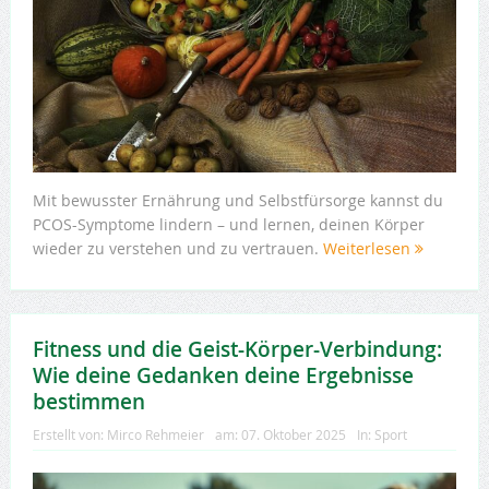
Mit bewusster Ernährung und Selbstfürsorge kannst du
PCOS-Symptome lindern – und lernen, deinen Körper
wieder zu verstehen und zu vertrauen.
Weiterlesen
Fitness und die Geist-Körper-Verbindung:
Wie deine Gedanken deine Ergebnisse
bestimmen
Erstellt von:
Mirco Rehmeier
am:
07. Oktober 2025
In:
Sport