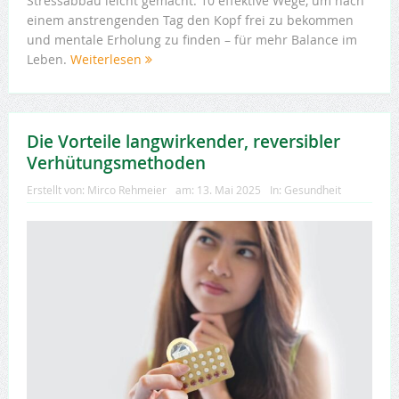
Stressabbau leicht gemacht: 10 effektive Wege, um nach
einem anstrengenden Tag den Kopf frei zu bekommen
und mentale Erholung zu finden – für mehr Balance im
Leben.
Weiterlesen
Die Vorteile langwirkender, reversibler
Verhütungsmethoden
Erstellt von:
Mirco Rehmeier
am:
13. Mai 2025
In:
Gesundheit