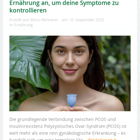
Ernährung an, um deine Symptome zu
kontrollieren
Erstellt von:
Mirco Rehmeier
am:
16. September 2025
In:
Ernährung
Die grundlegende Verbindung zwischen PCOS und
Insulinresistenz Polyzystisches Ovar-Syndrom (PCOS) ist
weit mehr als eine rein gynäkologische Erkrankung – es
handelt sich um eine komplexe Sto...
Weiterlesen