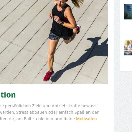
tion
eine persönlichen Ziele und Antriebskräfte bewusst
 werden, Stress abbauen oder einfach Spaß an der
fen dir, am Ball zu bleiben und deine
Motivation