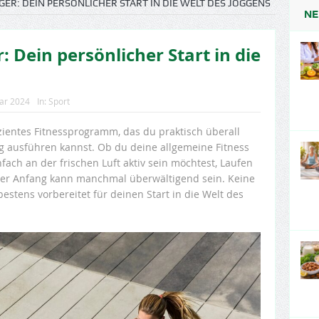
GER: DEIN PERSÖNLICHER START IN DIE WELT DES JOGGENS
NE
: Dein persönlicher Start in die
uar 2024
In:
Sport
izientes Fitnessprogramm, das du praktisch überall
g ausführen kannst. Ob du deine allgemeine Fitness
fach an der frischen Luft aktiv sein möchtest, Laufen
r der Anfang kann manchmal überwältigend sein. Keine
bestens vorbereitet für deinen Start in die Welt des