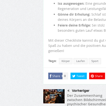
Iss ausgewogen:
Eine gesunde
Regeneration und Leistungsfäh
Gönne dir Erholung:
Schlaf is
deines Körpers an die Belastu
Feiere deine Erfolge:
Sei stolz
besonders guten Lauf etwas 
Mit dieser Checkliste kannst du gut v
Spaß zu haben und die positiven A
genießen!
Tags:
Körper
Laufen
Sport
Share
Tweet
Share
0
Vorheriger
Der Zusammenhang
zwischen Bildschirmze
psychischer Gesundhe