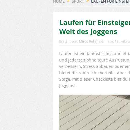
HOME
SPORT
LAUFEN FÜR EINSTEI
Laufen für Einsteiger
Welt des Joggens
Erstellt von:
Mirco Rehmeier
am:
19. Febr
Laufen ist ein fantastisches und eff
und jederzeit ohne teure Ausrüstun
verbessern, Stress abbauen oder ein
bietet dir zahlreiche Vorteile. Abe
Sorge, mit dieser Checkliste bist du 
Joggens!