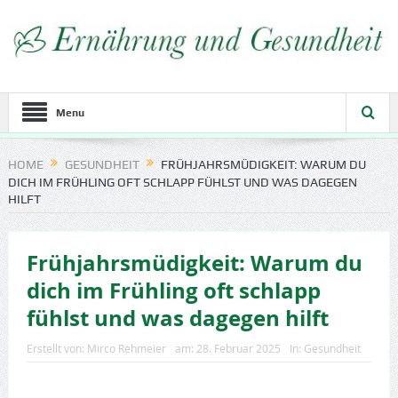
Menu
HOME
GESUNDHEIT
FRÜHJAHRSMÜDIGKEIT: WARUM DU
DICH IM FRÜHLING OFT SCHLAPP FÜHLST UND WAS DAGEGEN
HILFT
Frühjahrsmüdigkeit: Warum du
dich im Frühling oft schlapp
fühlst und was dagegen hilft
Erstellt von:
Mirco Rehmeier
am:
28. Februar 2025
In:
Gesundheit