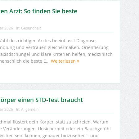
en Arzt: So finden Sie beste
uar 2026
In:
Gesundheit
ahl des richtigen Arztes beeinflusst Diagnose,
ndlung und Vertrauen gleichermaßen. Orientierung
raxisdschungel und klare Kriterien helfen, medizinisch
menschlich die beste E...
Weiterlesen
 Körper einen STD-Test braucht
uar 2026
In:
Allgemein
hmal flüstert dein Körper, statt zu schreien. Warum
ne Veränderungen, Unsicherheit oder ein Bauchgefühl
Zeichen sein können, genauer hinzusehen – und