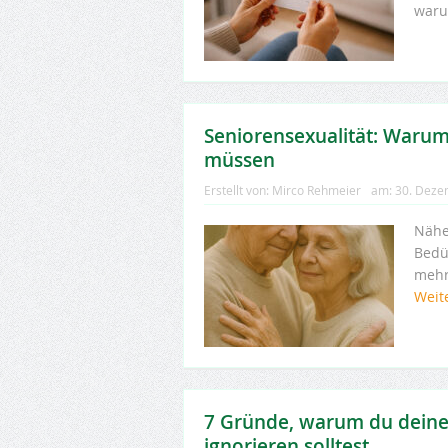
waru
Seniorensexualität: Warum
müssen
Erstellt von:
Mirco Rehmeier
am:
30. Deze
Nähe
Bedü
mehr
Weit
7 Gründe, warum du deine
ignorieren solltest