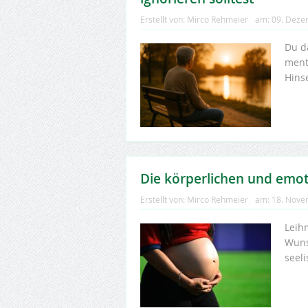
Erstellt von:
Mirco Rehmeier
am:
09. Deze
Du d
ment
Hins
Die körperlichen und emot
Erstellt von:
Mirco Rehmeier
am:
18. Nove
Leih
Wuns
seel