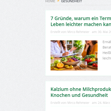
HOME
GESUNDHEIT
7 Gründe, warum ein Term
Leben leichter machen ka
Erstellt von:
Mirco Rehmeier
am:
30. Mai 
Ernä
Berat
Heiß
leic
Kalzium ohne Milchprodukt
Knochen und Gesundheit
Erstellt von:
Mirco Rehmeier
am:
24. März