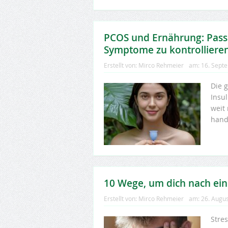
PCOS und Ernährung: Pass
Symptome zu kontrolliere
Erstellt von:
Mirco Rehmeier
am:
16. Sept
Die 
Insu
weit
hand
10 Wege, um dich nach ein
Erstellt von:
Mirco Rehmeier
am:
26. Augu
Stre