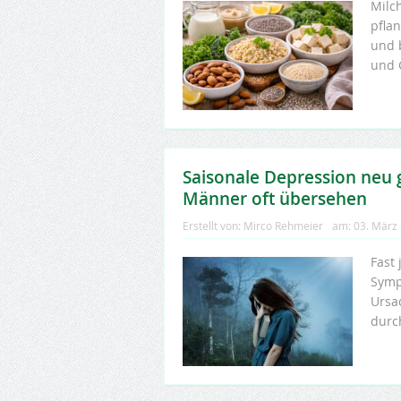
Milc
pflan
und b
und 
Saisonale Depression neu 
Männer oft übersehen
Erstellt von:
Mirco Rehmeier
am:
03. März
Fast
Symp
Ursa
durch