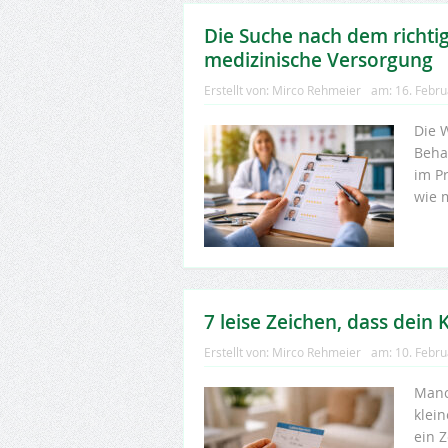
Die Suche nach dem richtig
medizinische Versorgung
Erstellt von:
Mirco Rehmeier
am:
16. Febr
Die W
Beha
im P
wie 
7 leise Zeichen, dass dein
Erstellt von:
Mirco Rehmeier
am:
10. Febr
Manc
klei
ein 