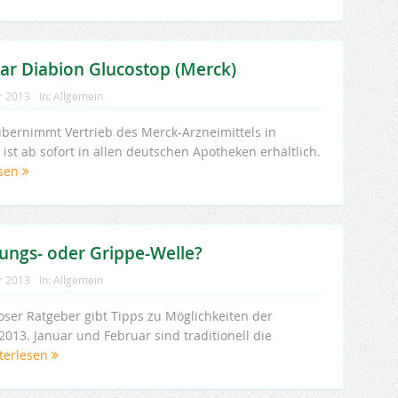
bar Diabion Glucostop (Merck)
r 2013
In:
Allgemein
ernimmt Vertrieb des Merck-Arzneimittels in
ist ab sofort in allen deutschen Apotheken erhältlich.
esen
tungs- oder Grippe-Welle?
r 2013
In:
Allgemein
oser Ratgeber gibt Tipps zu Möglichkeiten der
013. Januar und Februar sind traditionell die
terlesen