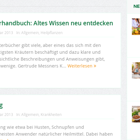
NE
rhandbuch: Altes Wissen neu entdecken
uar 2013
In:
Allgemein
,
Heilpflanzen
erbücher gibt viele, aber eines das sich mit den
tigsten Kräutern beschäftigt und dazu klare und
sichtliche Beschreibungen und Anweisungen gibt,
 wenige. Gertrude Messners K...
Weiterlesen
g
uar 2013
In:
Allgemein
,
Krankheiten
tung wie etwa bei Husten, Schnupfen und
eisten Anwender natürlicher Heilmittel. Dabei haben