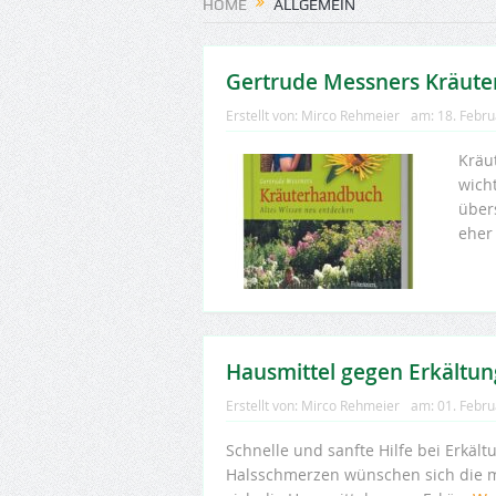
HOME
ALLGEMEIN
Gertrude Messners Kräute
Erstellt von:
Mirco Rehmeier
am:
18. Febr
Kräut
wich
über
eher
Hausmittel gegen Erkältun
Erstellt von:
Mirco Rehmeier
am:
01. Febr
Schnelle und sanfte Hilfe bei Erkäl
Halsschmerzen wünschen sich die m