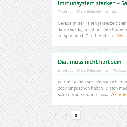
Immunsystem stärken – S
Erstellt von:
Mirco Rehmeier
am:
08. Janua
Gerade in der kalten Jahreszeit, zi
Saunaausflug nicht nur den Körper 
entspannend. Der thermisch...
Weit
Diät muss nicht hart sein
Erstellt von:
Mirco Rehmeier
am:
10. Deze
Warum stehen so viele Menschen unt
oder eingesehen haben Diäten mache
schon probiert und muss...
Weiterl
1
2
3