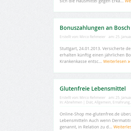
sich die Hausmittel gegen Erkä...
We
Bonuszahlungen an Bosch
Erstellt von:
Mirco Rehmeier
am:
25. Janua
Stuttgart, 24.01.2013. Versicherte
erhalten künftig einen jährlichen B
Krankenkasse entsc...
Weiterlesen
Glutenfreie Lebensmittel
Erstellt von:
Mirco Rehmeier
am:
25. Janua
In:
Abnehmen | Diät
,
Allgemein
,
Ernährung
Online-Shop me-glutenfree.de über
Lebensmitteln Auch wenn Dermatiti
genannt, in Relation zu d...
Weiterl