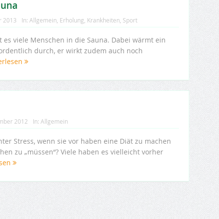
auna
r 2013
In:
Allgemein
,
Erholung
,
Krankheiten
,
Sport
eht es viele Menschen in die Sauna. Dabei wärmt ein
ordentlich durch, er wirkt zudem auch noch
erlesen
mber 2012
In:
Allgemein
er Stress, wenn sie vor haben eine Diät zu machen
n zu „müssen“? Viele haben es vielleicht vorher
esen