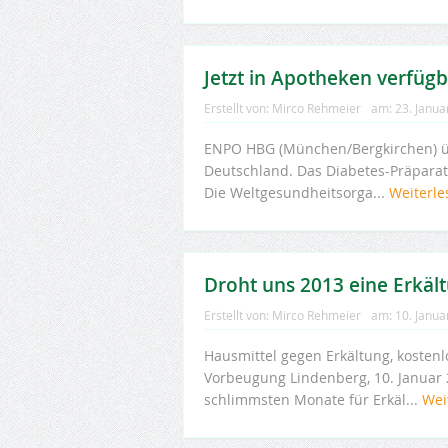
Jetzt in Apotheken verfüg
Erstellt von:
Mirco Rehmeier
am:
23. Janua
ENPO HBG (München/Bergkirchen) üb
Deutschland. Das Diabetes-Präparat 
Die Weltgesundheitsorga...
Weiterl
Droht uns 2013 eine Erkäl
Erstellt von:
Mirco Rehmeier
am:
10. Janua
Hausmittel gegen Erkältung, kostenl
Vorbeugung Lindenberg, 10. Januar 2
schlimmsten Monate für Erkäl...
Wei