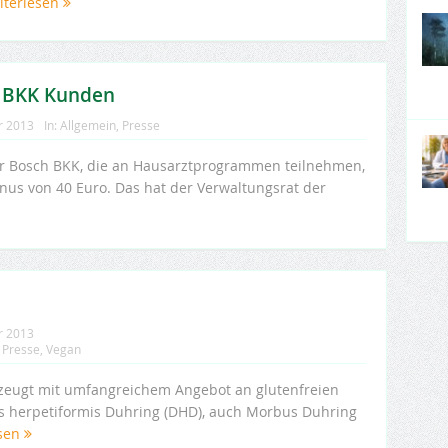
iterlesen
 BKK Kunden
r 2013
In:
Allgemein
,
Presse
 der Bosch BKK, die an Hausarztprogrammen teilnehmen,
onus von 40 Euro. Das hat der Verwaltungsrat der
r 2013
,
Presse
,
Vegan
zeugt mit umfangreichem Angebot an glutenfreien
s herpetiformis Duhring (DHD), auch Morbus Duhring
esen