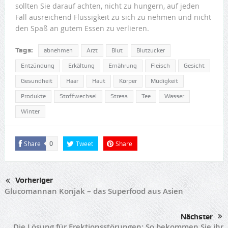
sollten Sie darauf achten, nicht zu hungern, auf jeden
Fall ausreichend Flüssigkeit zu sich zu nehmen und nicht
den Spaß an gutem Essen zu verlieren.
Tags:
abnehmen
Arzt
Blut
Blutzucker
Entzündung
Erkältung
Ernährung
Fleisch
Gesicht
Gesundheit
Haar
Haut
Körper
Müdigkeit
Produkte
Stoffwechsel
Stress
Tee
Wasser
Winter
Share
Tweet
Share
0
Vorheriger
Glucomannan Konjak – das Superfood aus Asien
Nächster
Die Lösung für Erektionsstörungen: So bekommen Sie ihr